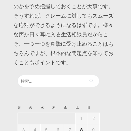
のかを予め把握しておくことが大事です。
そうすれば、クレームに対してもスムーズ
な応対ができるようになるはずです。様々
な声が日々耳に入る生活相談員だからこ
そ、一つ一つを真摯に受け止めることはも
ちろんですが、根本的な問題点を知ってお
くこともポイントです。
検
索:
月
火
水
木
金
土
日
1
2
3
4
5
6
7
8
9